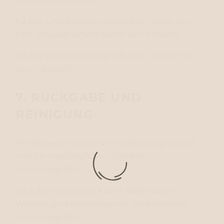
6.2 Ein- und Ausladen sowie das Tragen vom
bzw. ins Lager erfolgt durch den Kunden.
6.3 Bei Selbstabholung haftet der Kunde für
den Transport.
7. RÜCKGABE UND
REINIGUNG
7.1 Mietgegenstände sind vollständig, sortiert
und im ursprünglichen Zustand
zurückzugeben.
7.2 Zubehörteile wie Kisten, Ballontüten,
Werkzeuge, Feuerzeuge etc. sind ebenfalls
zurückzugeben.