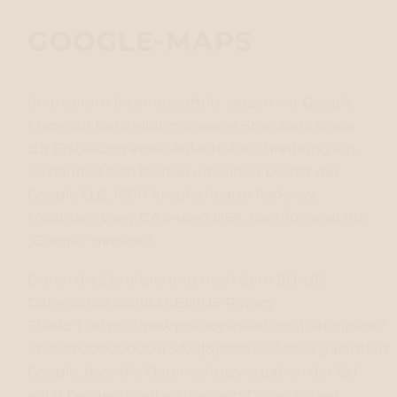
GOOGLE-MAPS
In unserem Internetauftritt setzen wir Google
Maps zur Darstellung unseres Standorts sowie
zur Erstellung einer Anfahrtsbeschreibung ein.
Es handelt sich hierbei um einen Dienst der
Google LLC, 1600 Amphitheatre Parkway,
Mountain View, CA 94043 USA, nachfolgend nur
„Google“ genannt.
Durch die Zertifizierung nach dem EU-US-
Datenschutzschild („EU-US Privacy
Shield“)
https://www.privacyshield.gov/participant?
id=a2zt000000001L5AAI[&]status=Active
garantiert
Google, dass die Datenschutzvorgaben der EU
auch bei der Verarbeitung von Daten in den