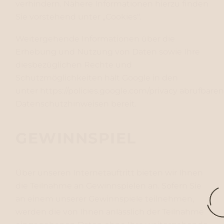
verhindern. Nähere Informationen hierzu finden
Sie vorstehend unter „Cookies“.
Weitergehende Informationen über die
Erhebung und Nutzung von Daten sowie Ihre
diesbezüglichen Rechte und
Schutzmöglichkeiten hält Google in den
unter
https://policies.google.com/privacy
abrufbaren
Datenschutzhinweisen bereit.
GEWINNSPIEL
Über unseren Internetauftritt bieten wir Ihnen
die Teilnahme an Gewinnspielen an. Sofern Sie
an einem unserer Gewinnspiele teilnehmen,
werden die von Ihnen anlässlich der Teilnahme