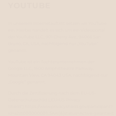
YOUTUBE
In unserem Internetauftritt setzen wir YouTube
ein. Hierbei handelt es sich um ein Videoportal
der YouTube LLC., 901 Cherry Ave., 94066 San
Bruno, CA, USA, nachfolgend nur „YouTube“
genannt.
YouTube ist ein Tochterunternehmen der
Google LLC., 1600 Amphitheatre Parkway,
Mountain View, CA 94043 USA, nachfolgend nur
„Google“ genannt.
Durch die Zertifizierung nach dem EU-US-
Datenschutzschild („EU-US Privacy
Shield“)
https://www.privacyshield.gov/participant?
id=a2zt000000001L5AAI[&]status=Active
garantiert